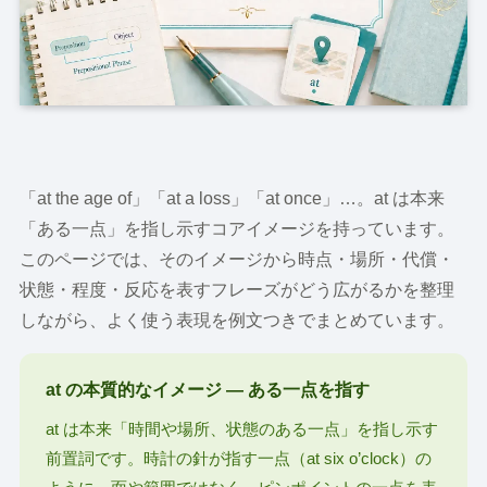
「at the age of」「at a loss」「at once」…。at は本来
「ある一点」を指し示すコアイメージを持っています。
このページでは、そのイメージから時点・場所・代償・
状態・程度・反応を表すフレーズがどう広がるかを整理
しながら、よく使う表現を例文つきでまとめています。
at の本質的なイメージ ― ある一点を指す
at は本来「時間や場所、状態のある一点」を指し示す
前置詞です。時計の針が指す一点（at six o’clock）の