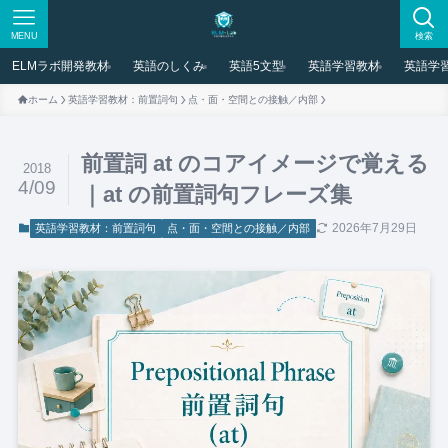
MENU
検索
ELMラボ開発教材
英語のしくみ
英語5文型
英語学習教材
英語学
ホーム
英語学習教材：前置詞句
点・面・空間との接触／内部
前置詞 at のコアイメージで覚える
2018
4/09
｜at の前置詞句フレーズ集
2026年7月29日
英語学習教材：前置詞句
点・面・空間との接触／内部