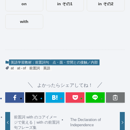
on
in その1
in その2
with
英語学習教材：前置詞句
点・面・空間との接触／内部
at
at - of
前置詞
英語
よかったらシェアしてね！
前置詞 with のコアイメー
The Declaration of
ジで覚える｜with の前置詞
Independence
句フレーズ集