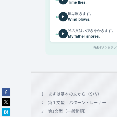
Time flies.
風は吹きます。
▶
11
Wind blows.
私の父はいびきをかきます。
▶
12
My father snores.
再生ボタンをタッ
まずは基本の文から（S+V）
第１文型 パターントレーナー
第1文型（一般動詞）