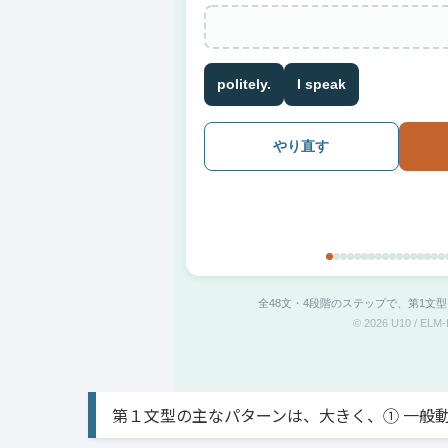
politely.
I speak
やり直す
全48文・4段階のステップで、第1文
© 2026 U10 /
第１文型の主なパターンは、大きく、① 一般動