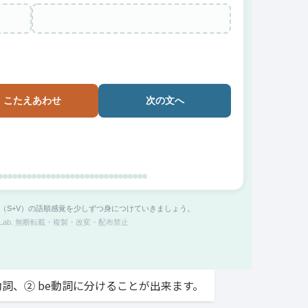
こたえあわせ
次の文へ
型（S+V）の語順感覚を少しずつ身につけていきましょう。
 ELM-Lab. 無断転載・複製・改変・配布禁止
詞、② be動詞に分けることが出来ます。