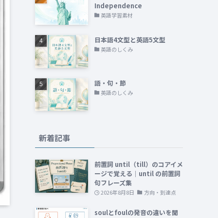
Independence
英語学習素材
日本語4文型と英語5文型
英語のしくみ
語・句・節
英語のしくみ
新着記事
前置詞 until（till）のコアイメ
ージで覚える｜until の前置詞
句フレーズ集
2026年8月8日
方向・到達点
soulとfoulの発音の違いを聞