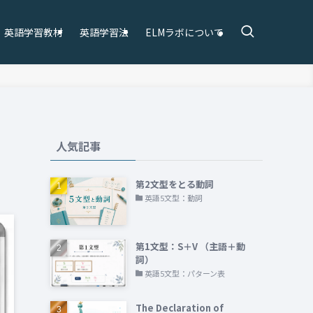
英語学習教材
英語学習法
ELMラボについて
人気記事
第2文型をとる動詞
英語5文型：動詞
第1文型：S＋V （主語＋動
詞）
英語5文型：パターン表
The Declaration of