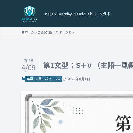
English Learning Matrix Lab | ELMラボ
ホーム
英語5文型：パターン表
2018
第1文型：S＋V （主語＋動
4/09
英語5文型：パターン表
2026年8月1日