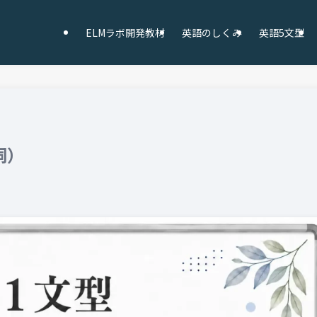
ELMラボ開発教材
英語のしくみ
英語5文型
詞）