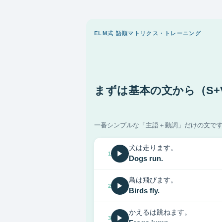
ELM式 語順マトリクス・トレーニング
まずは基本の文から（S+
一番シンプルな「主語＋動詞」だけの文で
犬は走ります。
▶
1
Dogs run.
鳥は飛びます。
▶
2
Birds fly.
かえるは跳ねます。
▶
3