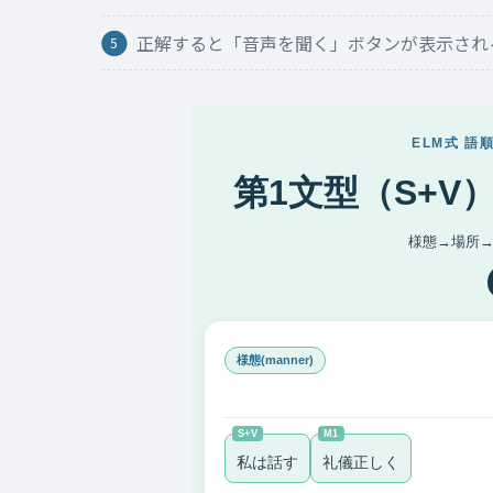
正解すると「音声を聞く」ボタンが表示され
ELM式 
第1文型（S+
様態→場所
様態(manner)
S+V
M1
私は話す
礼儀正しく