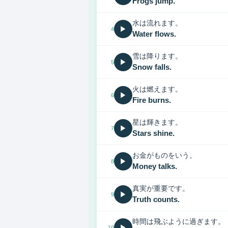
Frogs jump.
水は流れます。
▶
4
Water flows.
雪は降ります。
▶
5
Snow falls.
火は燃えます。
▶
6
Fire burns.
星は輝きます。
▶
7
Stars shine.
お金がものをいう。
▶
8
Money talks.
真実が重要です。
▶
9
Truth counts.
時間は飛ぶように過ぎます。
▶
10