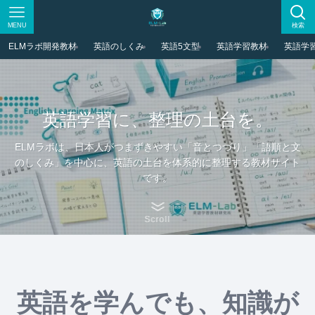
MENU
検索
ELMラボ開発教材
英語のしくみ
英語5文型
英語学習教材
英語学
英語学習に、整理の土台を。
ELMラボは、日本人がつまずきやすい「音とつづり」「語順と文
のしくみ」を中心に、英語の土台を体系的に整理する教材サイト
です。
Scroll
英語を学んでも、知識が