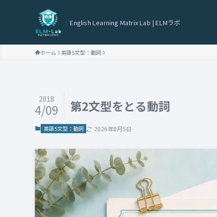
English Learning Matrix Lab | ELMラボ
ホーム
英語5文型：動詞
2018
第2文型をとる動詞
4/09
英語5文型：動詞
2026年8月5日