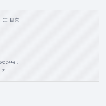
目次
SVOの見分け
ーナー