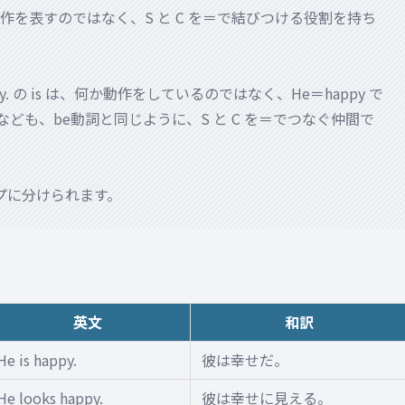
を表すのではなく、S と C を＝で結びつける役割を持ち
y. の is は、何か動作をしているのではなく、He＝happy で
ome なども、be動詞と同じように、S と C を＝でつなぐ仲間で
プに分けられます。
英文
和訳
He is happy.
彼は幸せだ。
He looks happy.
彼は幸せに見える。