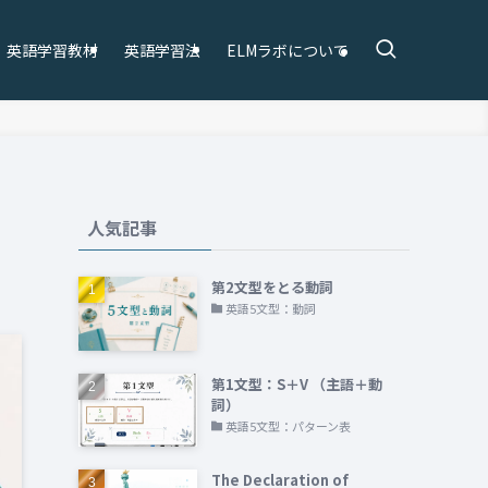
英語学習教材
英語学習法
ELMラボについて
人気記事
第2文型をとる動詞
英語5文型：動詞
第1文型：S＋V （主語＋動
詞）
英語5文型：パターン表
The Declaration of