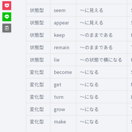
状態型
seem
〜に見える
状態型
appear
〜に見える
状態型
keep
〜のままである
状態型
remain
〜のままである
状態型
lie
〜の状態で横になる
変化型
become
〜になる
変化型
get
〜になる
変化型
turn
〜になる
変化型
grow
〜になる
変化型
make
〜になる