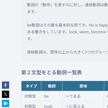
動詞が「動作」を表すのに対し、連結動詞は動作
ます。
be動詞はその最も基本的な例です。He is happ
ある働きをしています。look, seem, bec
す。
連結動詞は、意味の上から大きく3つのグルー
第２文型をとる動詞一覧表
タイプ
動詞
意味
状態型
be
〜である
状態型
look
〜に見える