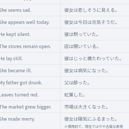
She seems sad.
彼女は悲しそうに見える。
She appears well today.
彼女は今日は元気そうだ。
He kept silent.
彼は黙っていた。
The stores remain open.
店は開いている。
He lay still.
彼はじっと横たわっていた。
She became ill.
彼女は病気になった。
My father got drunk.
父は酔った。
Leaves turned red.
紅葉した。
The market grew bigger.
市場は大きくなった。
She made merry.
彼女は陽気にふるまった。
※慣用的で、現在ではやや古風な表現