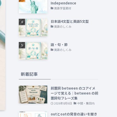
Independence
英語学習素材
日本語4文型と英語5文型
英語のしくみ
語・句・節
英語のしくみ
新着記事
前置詞 between のコアイメ
ージで覚える｜between の前
置詞句フレーズ集
2026年8月6日
中間・集団内
outとoatの発音の違いを聞き