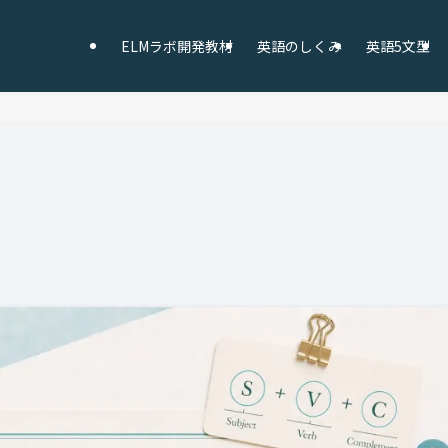
ELMラボ開発教材
英語のしくみ
英語5文型