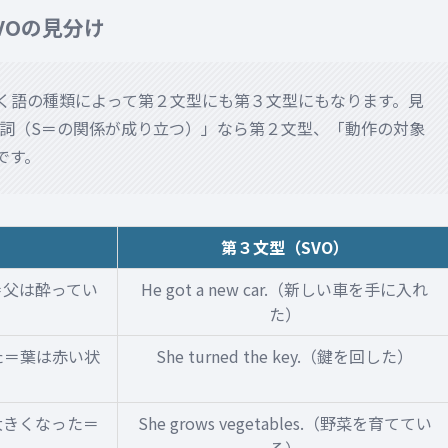
VOの見分け
後ろに続く語の種類によって第２文型にも第３文型にもなります。見
詞（S＝の関係が成り立つ）」なら第２文型、「動作の対象
です。
第３文型（SVO）
酔った＝父は酔ってい
He got a new car.（新しい車を手に入れ
た）
なった＝葉は赤い状
She turned the key.（鍵を回した）
市場は大きくなった＝
She grows vegetables.（野菜を育ててい