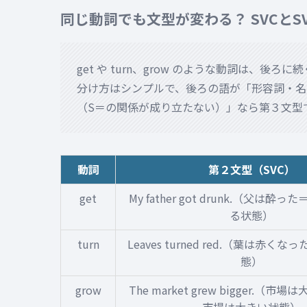
同じ動詞でも文型が変わる？ SVCとS
get や turn、grow のような動詞は、
分け方はシンプルで、後ろの語が「形容詞・名
（S＝の関係が成り立たない）」なら第３文型
動詞
第２文型（SVC）
get
My father got drunk.（父は
る状態）
turn
Leaves turned red.（葉は赤く
態）
grow
The market grew bigger.（