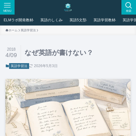
MENU
検索
ELMラボ開発教材
英語のしくみ
英語5文型
英語学習教材
英語学
ホーム
英語学習法
2018
なぜ英語が書けない？
4/09
2026年5月3日
英語学習法