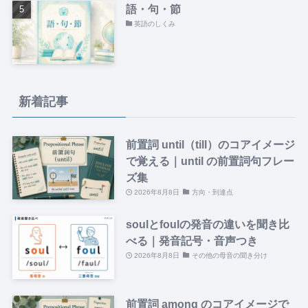
語・句・節
英語のしくみ
新着記事
前置詞 until（till）のコアイメージ
で覚える｜until の前置詞句フレー
ズ集
2026年8月8日
方向・到達点
soulとfoulの発音の違いを聞き比
べる｜発音記号・音声つき
2026年8月8日
その他の母音の聞き分け
前置詞 among のコアイメージで