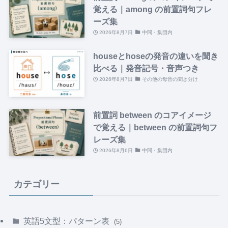
覚える｜among の前置詞句フレ
ーズ集
2026年8月7日
中間・集団内
houseとhoseの発音の違いを聞き
比べる｜発音記号・音声つき
2026年8月7日
その他の母音の聞き分け
前置詞 between のコアイメージ
で覚える｜between の前置詞句フ
レーズ集
2026年8月6日
中間・集団内
カテゴリー
英語5文型：パターン表
(5)