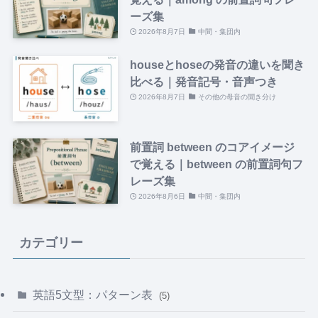
ーズ集
2026年8月7日
中間・集団内
houseとhoseの発音の違いを聞き
比べる｜発音記号・音声つき
2026年8月7日
その他の母音の聞き分け
前置詞 between のコアイメージ
で覚える｜between の前置詞句フ
レーズ集
2026年8月6日
中間・集団内
カテゴリー
英語5文型：パターン表
(5)