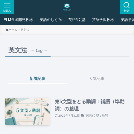
MENU
検索
ELMラボ開発教材
英語のしくみ
英語5文型
英語学習教材
英語学
ホーム
英文法
英文法
– tag –
新着記事
人気記事
第5文型をとる動詞：補語（準動
詞）の整理
2026年7月31日
英語5文型：動詞