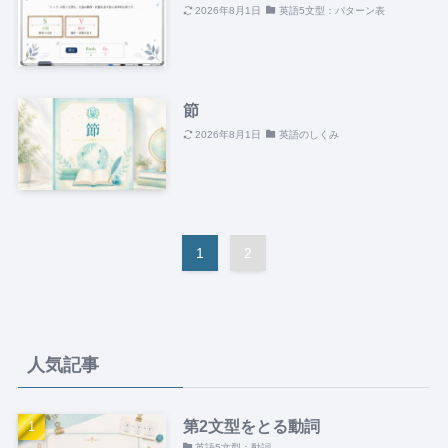
2026年8月1日
英語5文型：パターン表
節
2026年8月1日
英語のしくみ
1
2
人気記事
第2文型をとる動詞
英語5文型：動詞