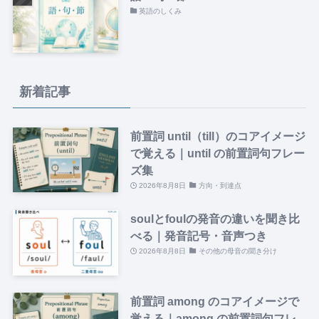
英語のしくみ
新着記事
前置詞 until（till）のコアイメージ
で覚える｜until の前置詞句フレー
ズ集
2026年8月8日
方向・到達点
soulとfoulの発音の違いを聞き比
べる｜発音記号・音声つき
2026年8月8日
その他の母音の聞き分け
前置詞 among のコアイメージで
覚える｜among の前置詞句フレ