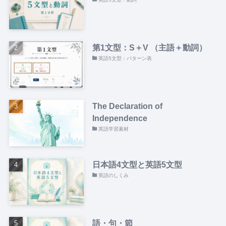
第1文型：S＋V （主語＋動詞）
英語5文型：パターン表
The Declaration of
Independence
英語学習素材
日本語4文型と英語5文型
英語のしくみ
語・句・節