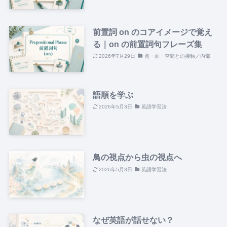
前置詞 on のコアイメージで覚え
る｜on の前置詞句フレーズ集
2026年7月29日
点・面・空間との接触／内部
語順を学ぶ
2026年5月3日
英語学習法
鳥の視点から虫の視点へ
2026年5月3日
英語学習法
なぜ英語が話せない？