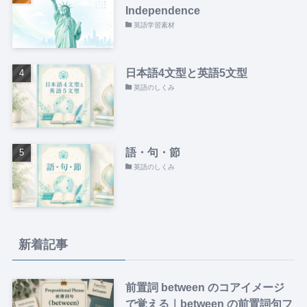
Independence
英語学習素材
日本語4文型と英語5文型
英語のしくみ
語・句・節
英語のしくみ
新着記事
前置詞 between のコアイメージ
で覚える｜between の前置詞句フ