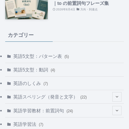
｜to の前置詞句フレーズ集
2026年8月4日
方向・到達点
カテゴリー
英語5文型：パターン表
(5)
英語5文型：動詞
(4)
英語のしくみ
(7)
英語スペリング（発音と文字）
(22)
(5)
英語学習教材：前置詞句
(24)
(1)
(5)
英語学習法
(7)