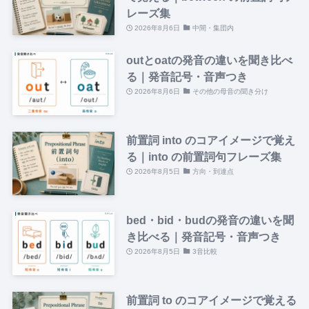
レーズ集
2026年8月6日
中間・集団内
outとoatの発音の違いを聞き比べ
る｜発音記号・音声つき
2026年8月6日
その他の母音の聞き分け
前置詞 into のコアイメージで覚え
る｜into の前置詞句フレーズ集
2026年8月5日
方向・到達点
bed・bid・budの発音の違いを聞
き比べる｜発音記号・音声つき
2026年8月5日
3音比較
前置詞 to のコアイメージで覚える