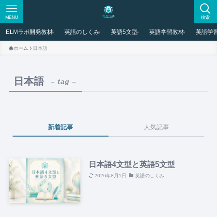
MENU
検索
ELMラボ開発教材
英語のしくみ
英語5文型
英語学習教材
英語学
ホーム
日本語
日本語
– tag –
新着記事
人気記事
日本語4文型と英語5文型
2026年8月1日
英語のしくみ