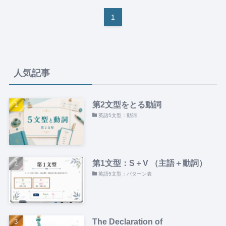
1
人気記事
第2文型をとる動詞
英語5文型：動詞
第1文型：S＋V （主語＋動詞）
英語5文型：パターン表
The Declaration of